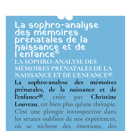
La sophro-analyse
des mémoires
prénatales de la
naissance et de
l’enfance®
LA SOPHRO-ANALYSE DES
MÉMOIRES PRÉNATALES DE LA
NAISSANCE ET DE L’ENFANCE®
La sophro-analyse des mémoires
prénatales, de la naissance et de
l’enfance®
, créée par
Christine
Louveau
, est bien plus qu’une thérapie.
C’est une plongée introspective dans
les strates oubliées de nos expériences,
où se nichent des émotions, des