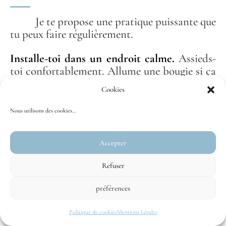
Je te propose une pratique puissante que
tu peux faire régulièrement.
Installe-toi dans un endroit calme.
Assieds-
toi confortablement. Allume une bougie si ça
te parle.
Cookies
Respire profondément.
Trois grandes
Nous utilisons des cookies…
respirations. Sens ton corps s’ancrer.
Visualise ton enfant intérieur devant
Accepter
toi.
Vois-le clairement. Son âge, son visage, ses
Refuser
vêtements.
préférences
Demande-lui :
« De quoi as-tu besoin
aujourd’hui ? »
Politique de cookies
Mentions Légales