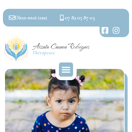
Dites-moi tout
07 82 05 87 03
Aïssata Camara Rodrigues
Thérapeute