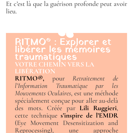
Et c’est là que la guérison profonde peut avoir
lieu.
RITMO® : Explorer et
libérer les mémoires
traumatiques
VOTRE CHEMIN VERS LA
LIBÉRATION
RITMO®,
pour
Retraitement de
l’Information Traumatique par les
Mouvements Oculaires
, est une méthode
spécialement conçue pour aller au-delà
des mots. Créée par
Lili Ruggieri
,
cette technique
s’inspire de l’EMDR
(Eye Movement Desensitization and
Reprocessing), une approche